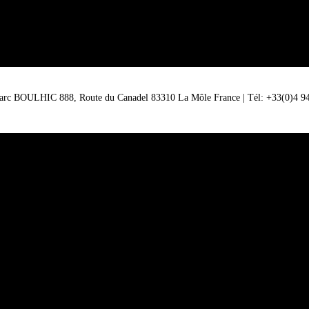
Marc BOULHIC 888, Route du Canadel 83310 La Môle France | Tél: +33(0)4 94